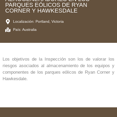
PARQUES EÓLICOS DE RYAN
CORNER Y HAWKESDALE
Localización: Portland, Victoria
País: Australia
Los objetivos de la Inspección son los de valorar los
riesgos asociados al almacenamiento de los equipos y
componentes de los parques eólicos de Ryan Corner y
Hawkesdale.
Proyecto-Inspección-de-riesgo-de-
COMPONENTS-STORAGE-TOWERS-Artico-Risk-
COMPONENTS-STORAGE-BLADES-Artico-Risk-
COMPONENTS-STORAGE-NACELLES-Artico-
COMPONENTS-STORAGE-HUBS-Artico-Risk-
almacenamiento-de-Aerogeneradores-en-los-
COMPONENTS-STORAGE-BLADES-2-Artico-
SURVEILLANCE-CAMERA-Artico-Risk-
TOWERS-ARRIVAL-Artico-Risk-Management
parques-eólicos-de-Ryan-Corner-y-Hawkesdale-
Risk-Management
Risk-Management
Management
Management
Management
Management
Artico-Risk-Management